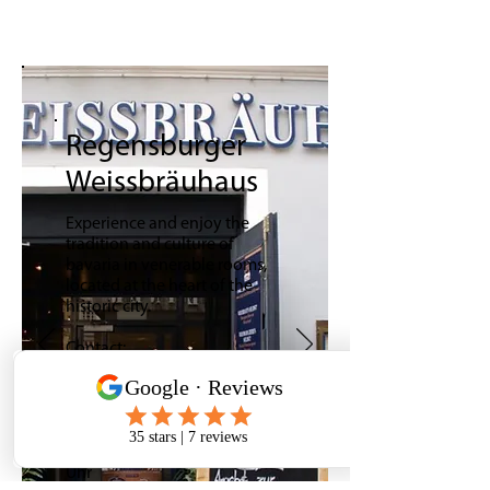
Regensburger
Weissbräuhaus
Experience and enjoy the
tradition and culture of
bavaria in venerable rooms,
located at the heart of the
historic city.​
Contact:
Schwarze Bären Str. 6
93047 Regensburg
0941 / 5997703
Öffnungszeiten: täglich 10-01
Uhr